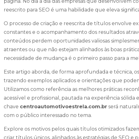
página. No dia a dia das empresas que desenvolvem con
reescrito para SEO é uma habilidade que eleva signifi
O processo de criação e reescrita de títulos envolve ex
constantes e o acompanhamento dos resultados através
conteúdos perdem oportunidades valiosas simplesmen
atraentes ou que não estejam alinhados às boas prática
necessidade de mudança é o primeiro passo para a mel
Este artigo aborda, de forma aprofundada e técnica, os 
trazendo exemplos aplicados e orientações que podem 
Utilizamos como referência as melhores práticas re
acessível e profissional, pautada na experiência sólida 
chave
centroautomotivoestrela.com.br
será natural
com o público interessado no tema.
Explore os motivos pelos quais títulos otimizados fazem
criar títulos únicos, alinhados às estratégias de SEO e p