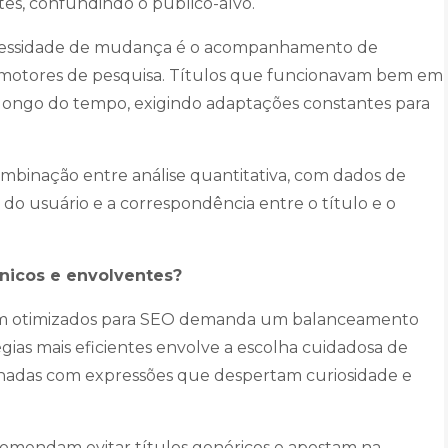
tes, confundindo o público-alvo.
cessidade de mudança é o acompanhamento de
s motores de pesquisa. Títulos que funcionavam bem em
ongo do tempo, exigindo adaptações constantes para
ombinação entre análise quantitativa, com dados de
 do usuário e a correspondência entre o título e o
únicos e envolventes?
ejam otimizados para SEO demanda um balanceamento
tégias mais eficientes envolve a escolha cuidadosa de
binadas com expressões que despertam curiosidade e
recomendam evitar títulos genéricos e apostam na