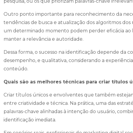
pesquisa, ou os que priorizam palavras-chave irrelevan
Outro ponto importante para reconhecimento da ne
tendências de busca e atualização dos algoritmos do
um determinado momento podem perder eficácia ao l
manter a relevância e autoridade.
Dessa forma, o sucesso na identificação depende da c
desempenho, e qualitativa, considerando a experiência
conteúdo.
Quais são as melhores técnicas para criar títulos 
Criar títulos únicos e envolventes que também est
entre criatividade e técnica. Na prática, uma das estra
palavras-chave alinhadas à intenção do usuário, com
identificação imediata.
Em cenários reais, profissionais do marketing digital 