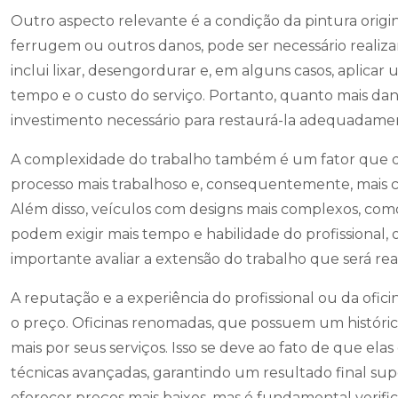
Outro aspecto relevante é a condição da pintura origin
ferrugem ou outros danos, pode ser necessário realiza
inclui lixar, desengordurar e, em alguns casos, aplica
tempo e o custo do serviço. Portanto, quanto mais danifi
investimento necessário para restaurá-la adequadame
A complexidade do trabalho também é um fator que de
processo mais trabalhoso e, consequentemente, mais ca
Além disso, veículos com designs mais complexos, com
podem exigir mais tempo e habilidade do profissional,
importante avaliar a extensão do trabalho que será real
A reputação e a experiência do profissional ou da ofic
o preço. Oficinas renomadas, que possuem um históric
mais por seus serviços. Isso se deve ao fato de que ela
técnicas avançadas, garantindo um resultado final sup
oferecer preços mais baixos, mas é fundamental verifi