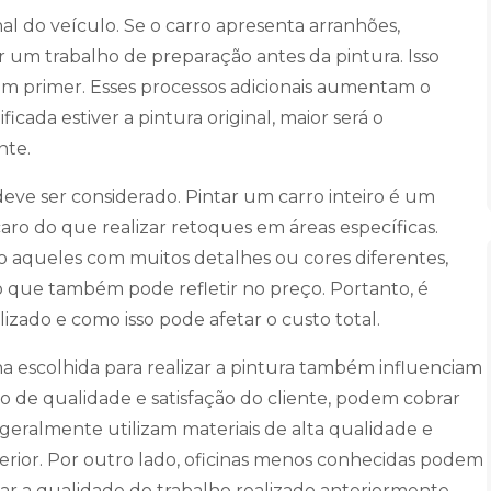
al do veículo. Se o carro apresenta arranhões,
r um trabalho de preparação antes da pintura. Isso
r um primer. Esses processos adicionais aumentam o
cada estiver a pintura original, maior será o
nte.
ve ser considerado. Pintar um carro inteiro é um
ro do que realizar retoques em áreas específicas.
o aqueles com muitos detalhes ou cores diferentes,
 o que também pode refletir no preço. Portanto, é
izado e como isso pode afetar o custo total.
ina escolhida para realizar a pintura também influenciam
o de qualidade e satisfação do cliente, podem cobrar
s geralmente utilizam materiais de alta qualidade e
erior. Por outro lado, oficinas menos conhecidas podem
car a qualidade do trabalho realizado anteriormente