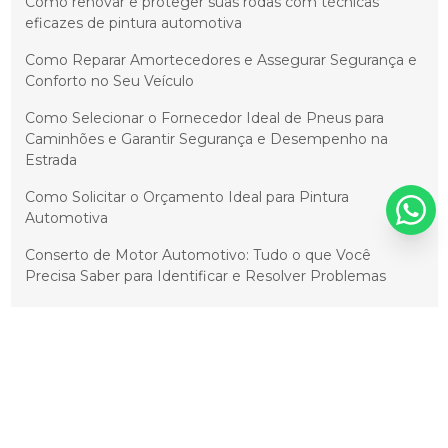
Como renovar e proteger suas rodas com técnicas
eficazes de pintura automotiva
Como Reparar Amortecedores e Assegurar Segurança e
Conforto no Seu Veículo
Como Selecionar o Fornecedor Ideal de Pneus para
Caminhões e Garantir Segurança e Desempenho na
Estrada
Como Solicitar o Orçamento Ideal para Pintura
Automotiva
Conserto de Motor Automotivo: Tudo o que Você
Precisa Saber para Identificar e Resolver Problemas
Conserto de motor de carro e suas dicas essenciais para
economizar
Conserto de Motores Automotivos: Guia Completo e
Soluções para Problemas Comuns
Cristalização Automotiva: Como Proteger e Prolongar a