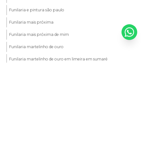
Funilaria e pintura são paulo
Funilaria mais próxima
Funilaria mais próxima de mim
Funilaria martelinho de ouro
Funilaria martelinho de ouro em limeira em sumaré
Funilaria martelinho de ouro em sumaré
Funilaria perto de mim
Funilaria próximo a mim
Entre em contato
Funileiro automotivo
(19) 3462-3650
Funileiro automotivo em americana
(19) 3461-0784
Funileiro automotivo em limeira
(19) 3461-0789