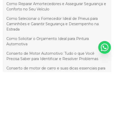
Como Reparar Amortecedores e Assegurar Segurança e
Conforto no Seu Veículo
Como Selecionar o Fornecedor Ideal de Pneus para
Caminhões e Garantir Segurança e Desempenho na
Estrada
Como Solicitar o Orçamento Ideal para Pintura
Automotiva
Conserto de Motor Automotivo: Tudo o que Você
Precisa Saber para Identificar e Resolver Problemas
Conserto de motor de carro e suas dicas essenciais para
economizar
Conserto de Motores Automotivos: Guia Completo e
Soluções para Problemas Comuns
Cristalização Automotiva: Como Proteger e Prolongar a
Vida Útil do Seu Carro
Cristalização de Pintura Automotiva: Prolongue o Brilho