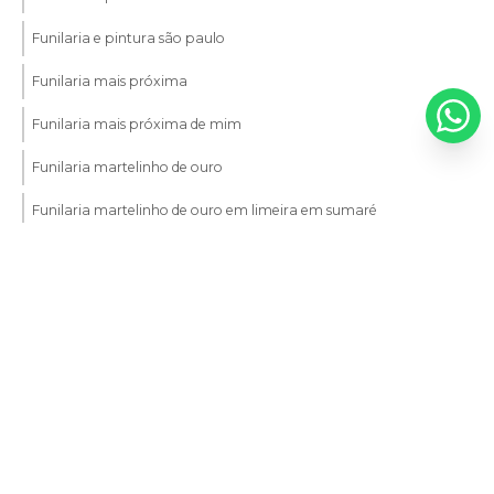
Funilaria e pintura são paulo
Funilaria mais próxima
Funilaria mais próxima de mim
Funilaria martelinho de ouro
Funilaria martelinho de ouro em limeira em sumaré
Funilaria martelinho de ouro em sumaré
Funilaria perto de mim
Funilaria próximo a mim
Entre em contato
Funileiro automotivo
(19) 3462-3650
Funileiro automotivo em americana
(19) 3461-0784
Funileiro automotivo em limeira
(19) 3461-0789