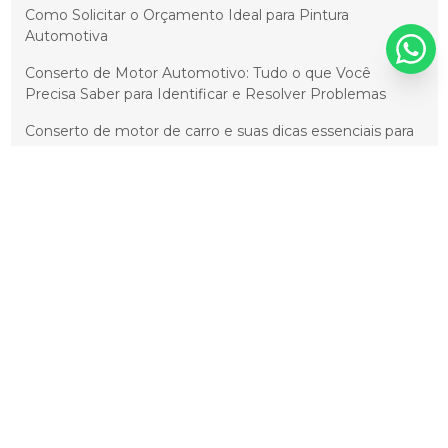
Como Solicitar o Orçamento Ideal para Pintura
Automotiva
Conserto de Motor Automotivo: Tudo o que Você
Precisa Saber para Identificar e Resolver Problemas
Conserto de motor de carro e suas dicas essenciais para
economizar
Conserto de Motores Automotivos: Guia Completo e
Soluções para Problemas Comuns
Cristalização Automotiva: Como Proteger e Prolongar a
Vida Útil do Seu Carro
Cristalização de Pintura Automotiva: Prolongue o Brilho
e a Durabilidade do Seu Veículo
Cristalização de Pintura Automotiva: Proteção e Brilho
Duradouros
Cristalização de Pintura Automotiva: Proteção e Brilho
Duradouros para Seu Veículo