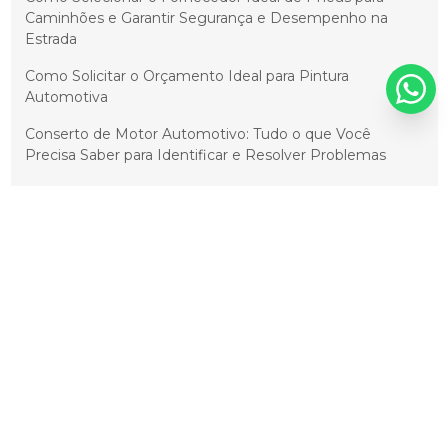
Caminhões e Garantir Segurança e Desempenho na
Estrada
Como Solicitar o Orçamento Ideal para Pintura
Automotiva
Conserto de Motor Automotivo: Tudo o que Você
Precisa Saber para Identificar e Resolver Problemas
Conserto de motor de carro e suas dicas essenciais para
economizar
Conserto de Motores Automotivos: Guia Completo e
Soluções para Problemas Comuns
Cristalização Automotiva: Como Proteger e Prolongar a
Vida Útil do Seu Carro
Cristalização de Pintura Automotiva: Prolongue o Brilho
e a Durabilidade do Seu Veículo
Cristalização de Pintura Automotiva: Proteção e Brilho
Duradouros