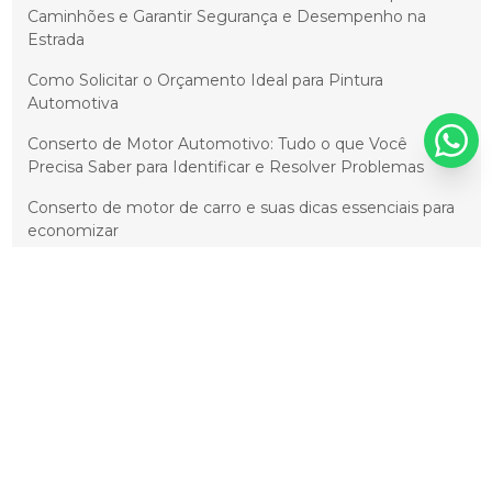
Caminhões e Garantir Segurança e Desempenho na
Estrada
Como Solicitar o Orçamento Ideal para Pintura
Automotiva
Conserto de Motor Automotivo: Tudo o que Você
Precisa Saber para Identificar e Resolver Problemas
Conserto de motor de carro e suas dicas essenciais para
economizar
Conserto de Motores Automotivos: Guia Completo e
Soluções para Problemas Comuns
Cristalização Automotiva: Como Proteger e Prolongar a
Vida Útil do Seu Carro
Cristalização de Pintura Automotiva: Prolongue o Brilho
e a Durabilidade do Seu Veículo
Cristalização de Pintura Automotiva: Proteção e Brilho
Duradouros