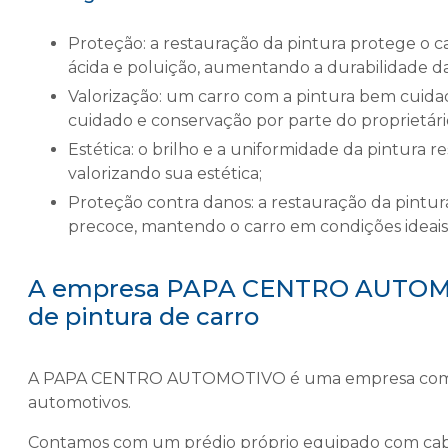
Proteção: a restauração da pintura protege o carro contra agentes externos, como raios solares, chuva
ácida e poluição, aumentando a durabilidade da
Valorização: um carro com a pintura bem cuidada tende a ter maior valor de revenda, pois denota
cuidado e conservação por parte do proprietári
Estética: o brilho e a uniformidade da pintura restaurada conferem ao veículo uma aparência de novo,
valorizando sua estética;
Proteção contra danos: a restauração da pintura evita danos futuros, como ferrugem e desgaste
precoce, mantendo o carro em condições ideais
A empresa PAPA CENTRO AUTOMOTI
de pintura de carro
A PAPA CENTRO AUTOMOTIVO é uma empresa com mai
automotivos.
Contamos com um prédio próprio equipado com cab