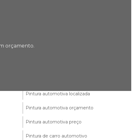
Martelinho de ouro
Montagem de pneus
Oficina de pintura automotiva
 um orçamento.
Onde arrumar pintura de carro
Orçamento pintura de carro
Pintura automotiva completa
Pintura automotiva localizada
Pintura automotiva orçamento
Pintura automotiva preço
Pintura de carro automotivo