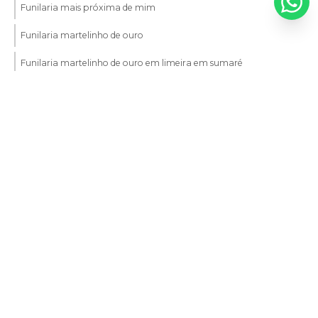
Funilaria mais próxima de mim
Funilaria martelinho de ouro
Funilaria martelinho de ouro em limeira em sumaré
Funilaria martelinho de ouro em sumaré
Entre em contato
Funilaria perto de mim
Funilaria próximo a mim
(19) 3462-3650
(19) 3461-0784
Funileiro automotivo
(19) 3461-0789
Funileiro automotivo em americana
Funileiro automotivo em limeira
Funileiro automotivo em nova odessa
Páginas relacionadas
Funileiro automotivo em santa barbara d oeste
Funileiro automotivo perto de mim