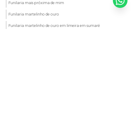
Funilaria mais próxima de mim
Funilaria martelinho de ouro
Funilaria martelinho de ouro em limeira em sumaré
Funilaria martelinho de ouro em sumaré
Funilaria perto de mim
Funilaria próximo a mim
Funileiro automotivo
Funileiro automotivo em americana
Funileiro automotivo em limeira
Funileiro automotivo em nova odessa
Funileiro automotivo em santa barbara d oeste
Funileiro automotivo perto de mim