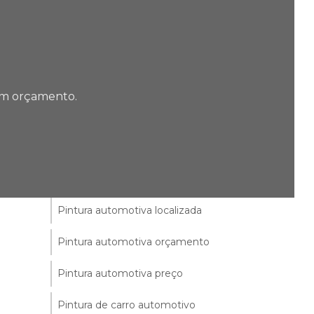
Martelinho de ouro
Montagem de pneus
Oficina de pintura automotiva
 um orçamento.
Onde arrumar pintura de carro
Orçamento pintura de carro
Pintura automotiva completa
Pintura automotiva localizada
Pintura automotiva orçamento
Pintura automotiva preço
Pintura de carro automotivo