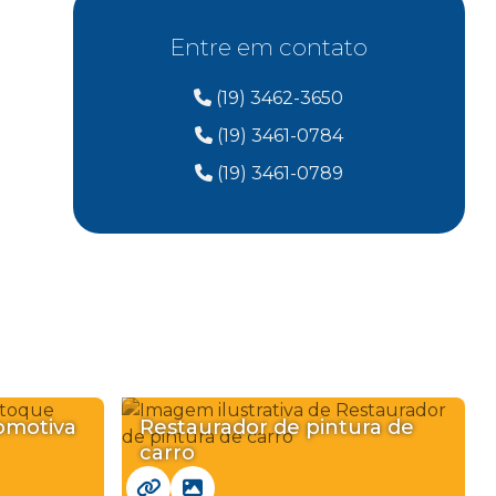
Reparo de pintura automotiva
Entre em contato
Reparo em pintura de carro
(19) 3462-3650
(19) 3461-0784
Reparo na pintura do carro
(19) 3461-0789
Reparo parachoque
Reparo plástico
Restaurador de pintura de carro
Restauração de pintura automotiva
Retoque de pintura de carro
omotiva
Restaurador de pintura de
Retoque pintura automotiva
carro
Revisão corretiva